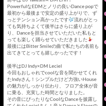
PowerfulなEDMとノリの良いDance popで
最初から最後まで安定の盛り上がりで、ず
っとテンション高かったです
流れがとっ
ても気持ちよくて後半はさらに盛り上が
り、Danceを担当させていただいた私もと
っても楽しく踊らせていただきました
最後にはBitter Smileの曲で私たちの名前も
出てきてとっても嬉しかったです！
後半はDJ Indy×DM Leciel
今回もおしゃれでcoolな音を聞かせてくれ
たIndyさん！シンプルだけど力強いHouse
の魅力がしっかり伝わり、 フロア全体が音
に乗る、充実した時間となりました。
その音にぴったりなCoolなDanceを披露し
てくれたLecielさん！音とDanceとFloorの