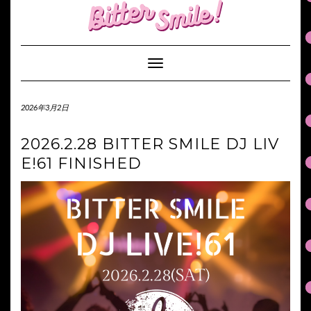
S
k
i
p
Toggle Navigation
t
o
c
2026年3月2日
o
n
2026.2.28 BITTER SMILE DJ LIV
t
e
E!61 FINISHED
n
t