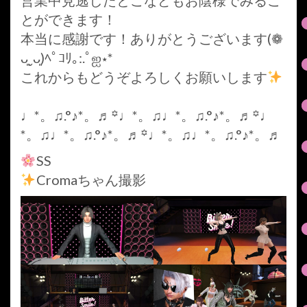
とができます！
本当に感謝です！ありがとうございます(❁
ᴗ͈ˬᴗ͈)ﾍﾟｺﾘ｡:.ﾟஐ⋆*
これからもどうぞよろしくお願いします
♩*。♫.°♪*。♬꙳♩*。♫♩*。♫.°♪*。♬꙳♩
*。♫♩*。♫.°♪*。♬꙳♩*。♫♩*。♫.°♪*。♬
SS
Cromaちゃん撮影