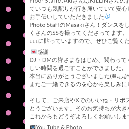
Floor StaffのAkiさんはKILL
ていつも気配りが行き届いていて安心
お手伝いしていただきました
Photo StaffのMasakiさん！
くさんのSSを撮ってくださってます。
↓↓↓に貼っていますので、ぜひご覧く
感謝
DJ・DMの皆さまをはじめ、関わっ
しい時間を過ごすことができました。
本当にありがとうございました(❁ᴗ͈ˬᴗ͈)ﾍﾟｺﾘ
またご一緒できるのを心から楽しみに
そして、ご来店やXでのいいね・リポ
とうございます。そのお気持ちが大き
これからもどうぞよろしくお願いしま
You Tube & Photo