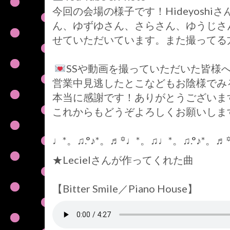
今回の会場の様子です！Hideyoshiさ
ん、ゆずゆさん、さらさん、ゆうじさん
せていただいています。また撮ってる
SSや動画を撮っていただいた皆様
営業中見逃したとこなどもお陰様でみ
本当に感謝です！ありがとうございます(❁ᴗ͈ˬᴗ
これからもどうぞよろしくお願いしま
♩*。♫.°♪*。♬꙳♩*。♫♩*。♫.°♪*。♬
★Lecielさんが作ってくれた曲
【Bitter Smile／Piano House】