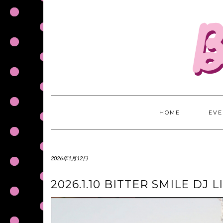
S
k
i
p
t
o
c
o
n
t
HOME
EVE
e
n
t
2026年1月12日
2026.1.10 BITTER SMILE DJ 