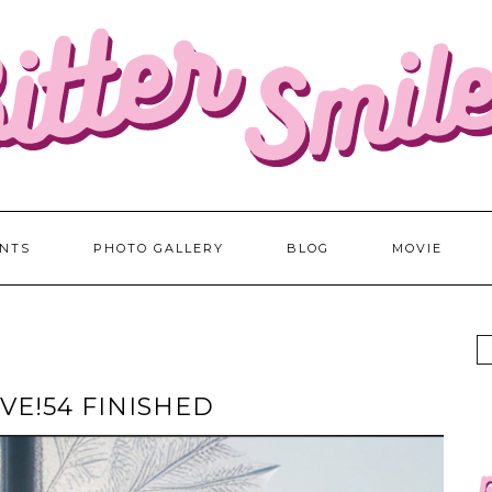
NTS
PHOTO GALLERY
BLOG
MOVIE
LIVE!54 FINISHED