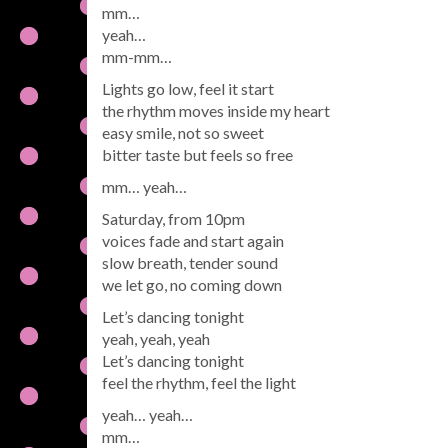
mm…
yeah…
mm-mm…
Lights go low, feel it start
the rhythm moves inside my heart
easy smile, not so sweet
bitter taste but feels so free
mm… yeah…
Saturday, from 10pm
voices fade and start again
slow breath, tender sound
we let go, no coming down
Let’s dancing tonight
yeah, yeah, yeah
Let’s dancing tonight
feel the rhythm, feel the light
yeah… yeah…
mm…