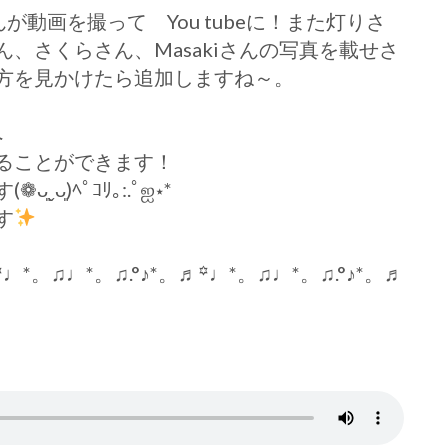
んが動画を撮って You tubeに！また灯りさ
、さくらさん、Masakiさんの写真を載せさ
方を見かけたら追加しますね～。
へ
ることができます！
͈)ﾍﾟｺﾘ｡:.ﾟஐ⋆*
す
꙳♩*。♫♩*。♫.°♪*。♬꙳♩*。♫♩*。♫.°♪*。♬