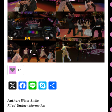
+1
X
F
Li
S
共
ac
n
ky
有
e
e
p
Author:
Bitter Smile
Filed Under:
information
b
e