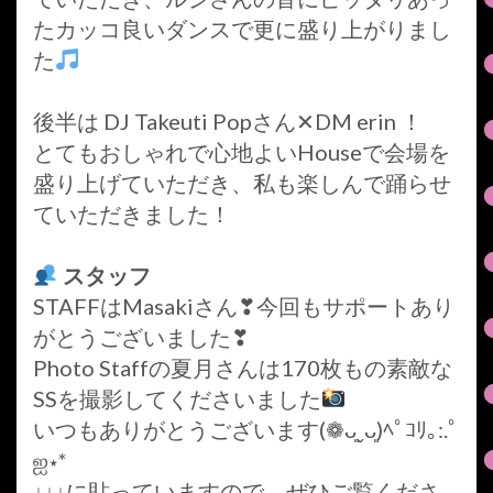
たカッコ良いダンスで更に盛り上がりまし
た
後半は DJ Takeuti Popさん✕DM erin ！
とてもおしゃれで心地よいHouseで会場を
盛り上げていただき、私も楽しんで踊らせ
ていただきました！
スタッフ
STAFFはMasakiさん❣今回もサポートあり
がとうございました❣
Photo Staffの夏月さんは170枚もの素敵な
SSを撮影してくださいました
いつもありがとうございます(❁ᴗ͈ˬᴗ͈)ﾍﾟｺﾘ｡:.ﾟ
ஐ⋆*
↓↓↓に貼っていますので、ぜひご覧くださ