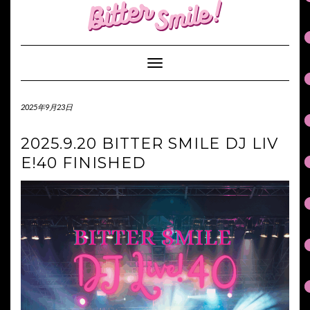
S
k
i
p
Toggle Navigation
t
o
c
2025年9月23日
o
n
2025.9.20 BITTER SMILE DJ LIV
t
e
E!40 FINISHED
n
t