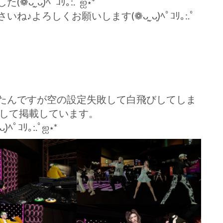
ᴗ͈)ﾍﾟｺﾘ｡:.ﾟஐ⋆*
ろしくお願いします(❁ᴗ͈ˬᴗ͈)ﾍﾟｺﾘ｡:.ﾟ
たんですが空の設定失敗して白飛びしてしま
りして掲載しています。
ﾟｺﾘ｡:.ﾟஐ⋆*