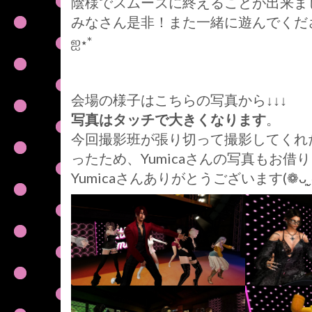
陰様でスムーズに終えることが出来ました(❁ᴗ͈ˬ
みなさん是非！また一緒に遊んでくださいね♪よ
ஐ⋆*
会場の様子はこちらの写真から↓↓↓
写真はタッチで大きくなります
。
今回撮影班が張り切って撮影してくれ
ったため、Yumicaさんの写真もお借
Yumicaさんありがとうございます(❁ᴗ͈ˬᴗ͈)ﾍ