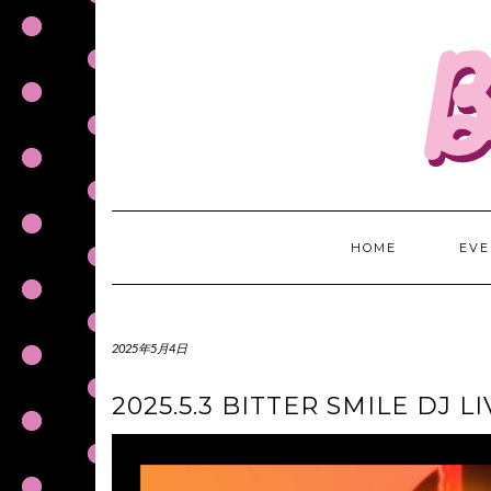
S
k
i
p
t
o
c
o
n
t
HOME
EVE
e
n
t
2025年5月4日
2025.5.3 BITTER SMILE DJ L