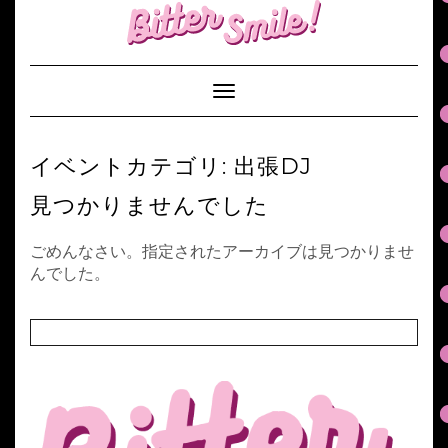
S
k
i
p
Toggle Navigation
t
o
c
イベントカテゴリ:
出張DJ
o
n
見つかりませんでした
t
e
ごめんなさい。指定されたアーカイブは見つかりませ
n
んでした。
t