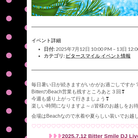
イベント詳細
日付:
2025年7月12日 10:00 PM
–
13日 12:
カテゴリ:
ビタースマイル イベント情報
毎日暑い日が続きますがいかがお過ごしですか
BitterのBeach営業も残すところあと３回❣
今週も盛り上がって行きましょう❣
楽しい時間になりますよ～♫皆様のお越しをお
会場はBeachなので水着や夏らしい装いでお
♡♡♡♡♡♡♡♡♡♡♡♡♡♡♡♡♡♡♡♡♡
❥❥❥
2025.7.12 Bitter Smile DJ Liv