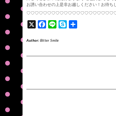
お誘い合わせの上是非お越しください！お待ちし
♡♡♡♡♡♡♡♡♡♡♡♡♡♡♡♡♡♡♡♡♡
X
F
Li
S
共
ac
n
ky
有
e
e
p
Author:
Bitter Smile
b
e
o
o
k