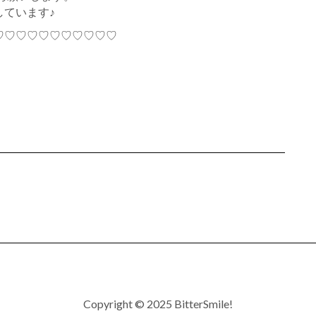
ています♪
♡♡♡♡♡♡♡♡♡♡♡
Copyright © 2025 BitterSmile!