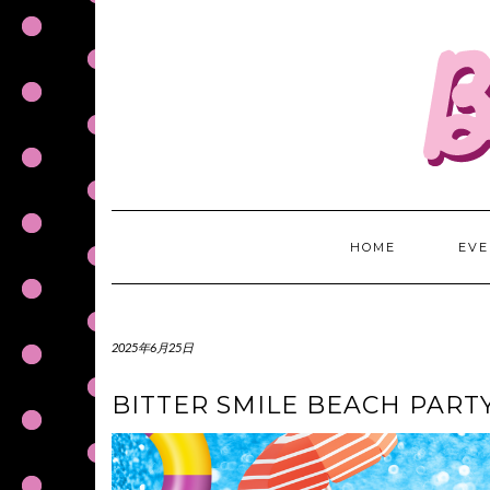
S
k
i
p
t
o
c
o
n
t
HOME
EVE
e
n
t
2025年6月25日
BITTER SMILE BEACH PARTY